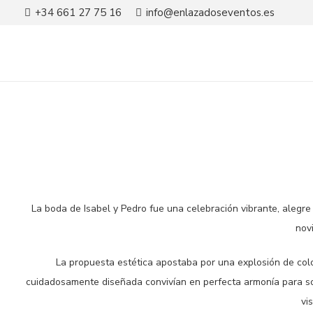
+34 661 27 75 16
info@enlazadoseventos.es
La boda de Isabel y Pedro fue una celebración vibrante, alegre y
nov
La propuesta estética apostaba por una explosión de color
cuidadosamente diseñada convivían en perfecta armonía para sor
vi